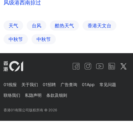
风级港西南掠过
天气
台风
酷热天气
香港天文台
中秋节
中秋节
01线报
关于我们
01招聘
广告查询
01App
常见问题
联络我们
私隐声明
条款及细则
香港01有限公司版权所有 ©
2026