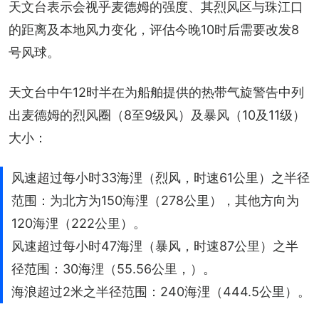
天文台表示会视乎麦德姆的强度、其烈风区与珠江口
的距离及本地风力变化，评估今晚10时后需要改发8
号风球。
天文台中午12时半在为船舶提供的热带气旋警告中列
出麦德姆的烈风圈（8至9级风）及暴风（10及11级）
大小：
风速超过每小时33海浬（烈风，时速61公里）之半径
范围：为北方为150海浬（278公里），其他方向为
120海浬（222公里）。
风速超过每小时47海浬（暴风，时速87公里）之半
径范围：30海浬（55.56公里，）。
海浪超过2米之半径范围：240海浬（444.5公里）。