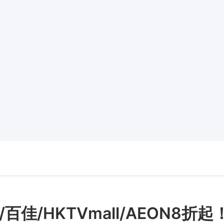
佳/HKTVmall /AEON8折