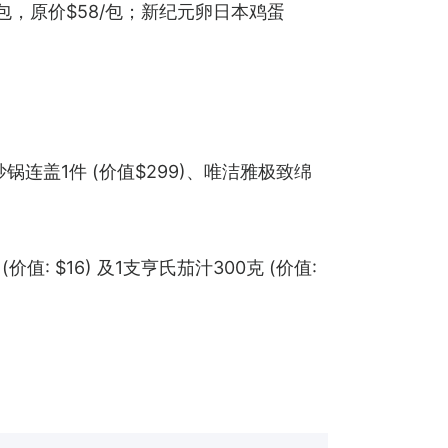
.8/包，原价$58/包；新纪元卵日本鸡蛋
锅连盖1件 (价值$299)、唯洁雅极致绵
值: $16) 及1支亨氏茄汁300克 (价值: 