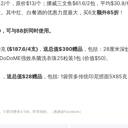
.2/个，原价$13/个；挪威三文鱼$61.6/2包，平均$30
36/盒。其中红、白餐酒的优惠力度最大，买6支
额外85折
！
0，可与88折同时使用。
0克
 ($187.6/4支)
，
送总值$390赠品
，包括：28厘米深炒
及DoDoME强效杀菌洗衣珠25粒装1包 (价值$50)。
 ，
送总值$28赠品
，包括: 1袋营多传统印尼捞面5X85克 (价
只要消费满＄168，即享88折。（惠康@Facebook）