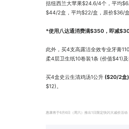
括纽西兰大苹果$24.6/4个，平均$6
$44/2盒，平均$22/盒，原价$
*使用八达通消费满$350，即减$3
此外，买4支高露洁全效专业牙膏11
柔4层卫生纸10卷装1条 (价值$41)
买4盒史云生清鸡汤1公升
 ($20/2盒)
$12)。
惠康将于6月6日（周六）推出1日限定快闪大减价活动， 