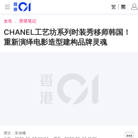
繁
|
简
女生
穿搭笔记
CHANEL工艺坊系列时装秀移师韩国！
重新演绎电影造型建构品牌灵魂
撰文：
朱加曦