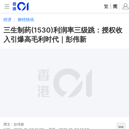
繁
|
简
经济
财经快讯
三生制药(1530)利润率三级跳：授权收
入引爆高毛利时代｜彭伟新
撰文：
彭伟新