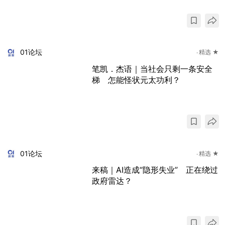
01论坛
精选 ★
笔凯．杰语｜当社会只剩一条安全
梯 怎能怪状元太功利？
01论坛
精选 ★
来稿｜AI造成“隐形失业” 正在绕过
政府雷达？