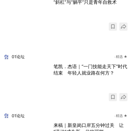
“斜杠”与“躺平”只是青年自救术
01论坛
精选 ★
笔凯．杰语｜“一门技能走天下”时代
结束 年轻人就业路在何方？
01论坛
精选 ★
来稿｜新皇岗口岸五分钟过关 让