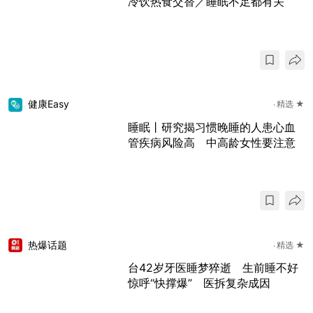
冷饮热食交替／睡眠不足都有关
健康Easy
精选 ★
睡眠丨研究揭习惯晚睡的人患心血
管疾病风险高 中高龄女性要注意
热爆话题
精选 ★
台42岁牙医睡梦猝逝 生前睡不好
惊呼“快撑爆” 医拆复杂成因