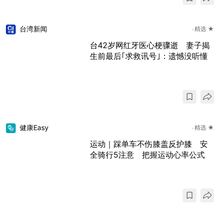
台湾新闻
精选 ★
台42岁网红牙医心梗骤逝 妻子揭
生前最后｢求救讯号｣：遗憾没听懂
健康Easy
精选 ★
运动｜踩单车不伤膝盖反护膝 安
全骑行5注意 把握运动心率公式