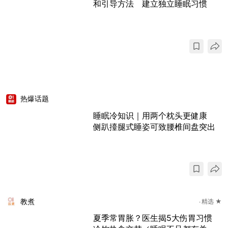
和引导方法 建立独立睡眠习惯
热爆话题
睡眠冷知识｜用两个枕头更健康
侧趴擡腿式睡姿可致腰椎间盘突出
教煮
精选 ★
夏季常胃胀？医生揭5大伤胃习惯