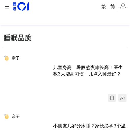
繁
|
简
睡眠品质
亲子
儿童身高｜暑假熬夜难长高！医生
教3大增高习惯 几点入睡最好？
亲子
小朋友几岁分床睡？家长必学3个温