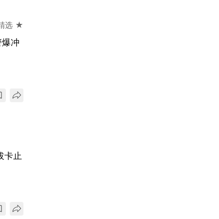
精选 ★
警爆冲
拔卡止