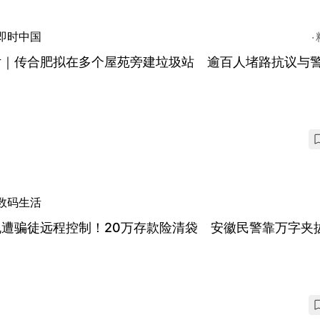
即时中国
片｜传合肥拟在多个屋苑旁建垃圾站 逾百人堵路抗议与
数码生活
机遭骗徒远程控制！20万存款险清袋 安徽民警靠万字夹