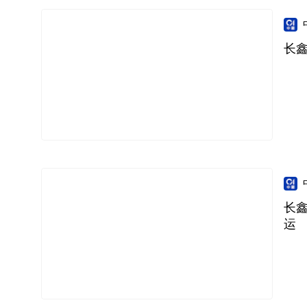
长鑫
长
运