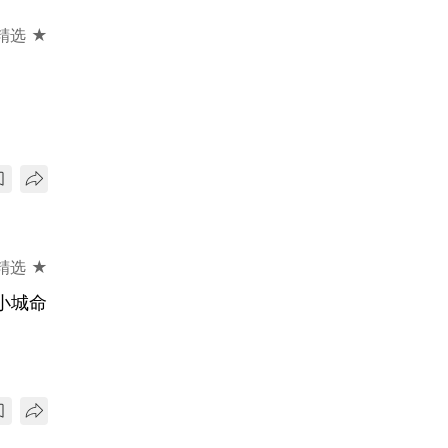
精选 ★
精选 ★
小城命