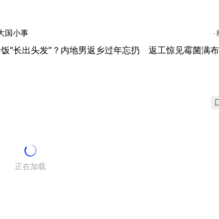
大国小事
肉饭“长出头发”？内地男返乡过年忘扔 返工惊见霉菌满
正在加载