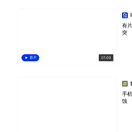
有
突
影片
01:09
手
蚀