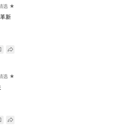
精选 ★
业革新
精选 ★
失