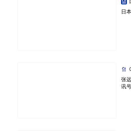
日
张
讯