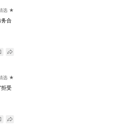
精选 ★
防务合
精选 ★
官拒受