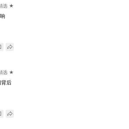
精选 ★
影响
精选 ★
闻背后