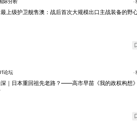
国际分析
本最上级护卫舰售澳：战后首次大规模出口主战装备的野
01论坛
远深｜日本重回祖先老路？——高市早苗《我的政权构想
号