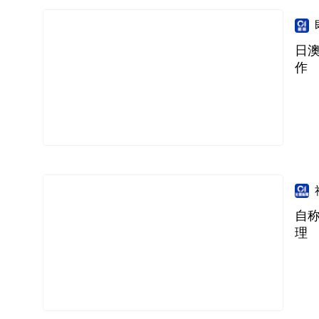
日
作
自
理