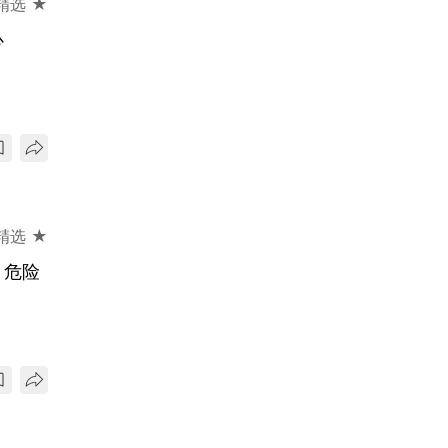
精选 ★
心
精选 ★
》危险