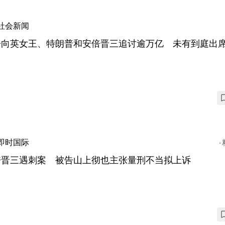
社会新闻
子向英女王、特朗普和安倍晋三追讨逾万亿 未有到庭出
即时国际
倍晋三遇刺案 被告山上彻也主张量刑不当拟上诉