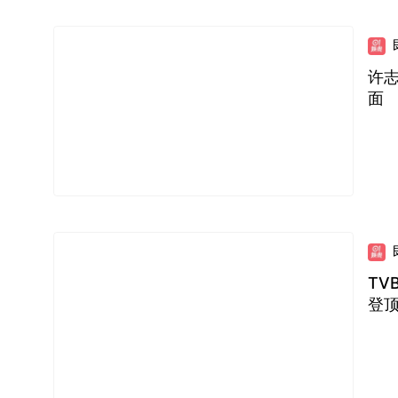
许
面
TV
登