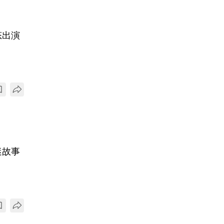
态出演
迷故事