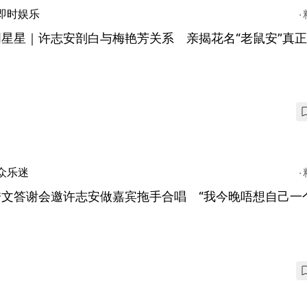
即时娱乐
周星星｜许志安剖白与梅艳芳关系 亲揭花名“老鼠安”真
众乐迷
秀文答谢会邀许志安做嘉宾拖手合唱 “我今晚唔想自己一