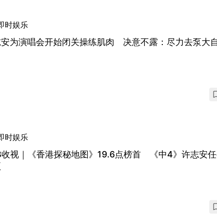
即时娱乐
志安为演唱会开始闭关操练肌肉 决意不露：尽力去泵大
即时娱乐
B收视｜《香港探秘地图》19.6点榜首 《中4》许志安
顶