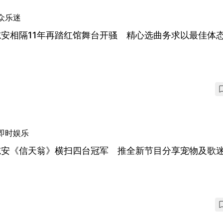
众乐迷
志安相隔11年再踏红馆舞台开骚 精心选曲务求以最佳体
即时娱乐
志安《信天翁》横扫四台冠军 推全新节目分享宠物及歌