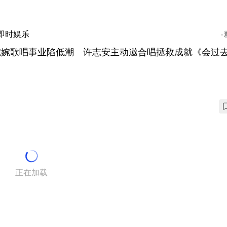
即时娱乐
婉婉歌唱事业陷低潮 许志安主动邀合唱拯救成就《会过
正在加载