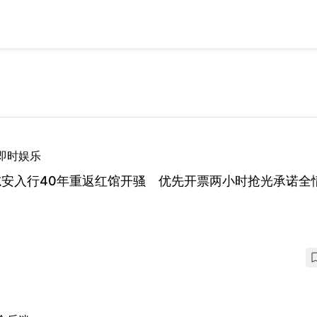
即时娱乐
志安入行40年重返红馆开骚 优先开票两小时抢光承诺全