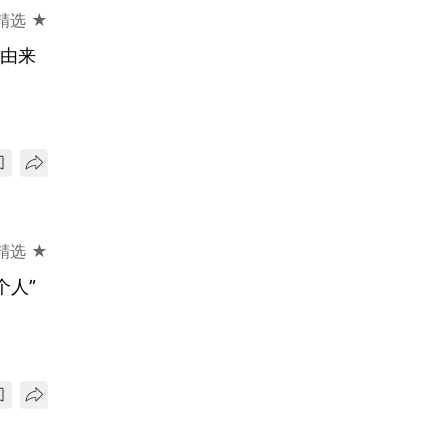
精选 ★
正由来
精选 ★
个人”