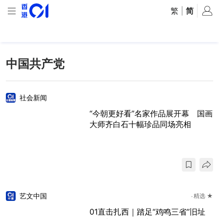
繁
|
简
中国共产党
社会新闻
“今朝更好看”名家作品展开幕 国画
大师齐白石十幅珍品同场亮相
艺文中国
精选 ★
01直击扎西｜踏足“鸡鸣三省”旧址