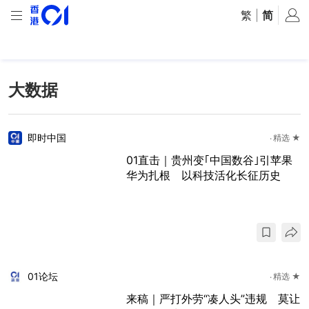
繁
|
简
大数据
即时中国
精选 ★
01直击｜贵州变｢中国数谷｣引苹果
华为扎根 以科技活化长征历史
01论坛
精选 ★
来稿｜严打外劳“凑人头”违规 莫让