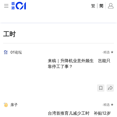
繁
|
简
工时
01论坛
精选 ★
来稿｜升降机业意外频生 岂能只
靠停工了事？
亲子
精选 ★
台湾首推育儿减少工时 补贴12岁