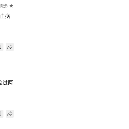
精选 ★
白血病
俭过两