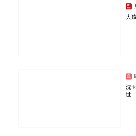
大
沈玉
世