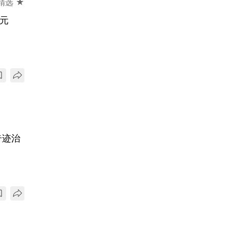
精选 ★
元
奇迹治