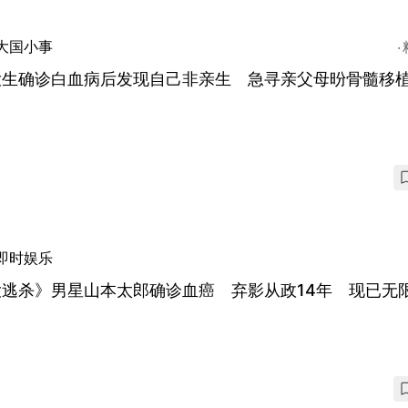
大国小事
大生确诊白血病后发现自己非亲生 急寻亲父母昐骨髓移
即时娱乐
大逃杀》男星山本太郎确诊血癌 弃影从政14年 现已无