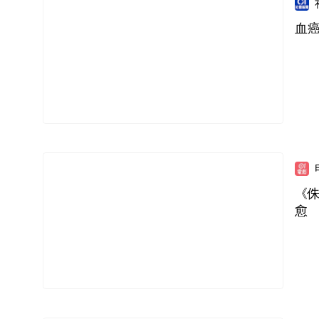
血癌
《
愈