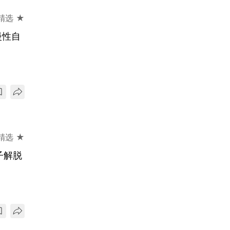
精选 ★
慢性自
精选 ★
子解脱