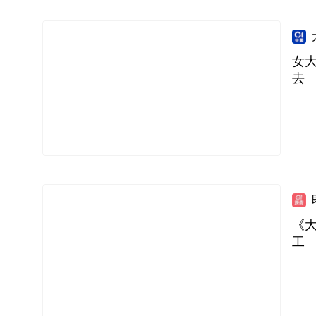
女
去
《
工