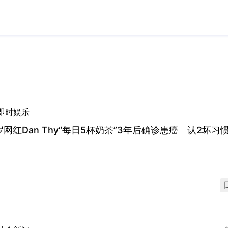
即时娱乐
岁网红Dan Thy“每日5杯奶茶”3年后确诊患癌 认2坏习