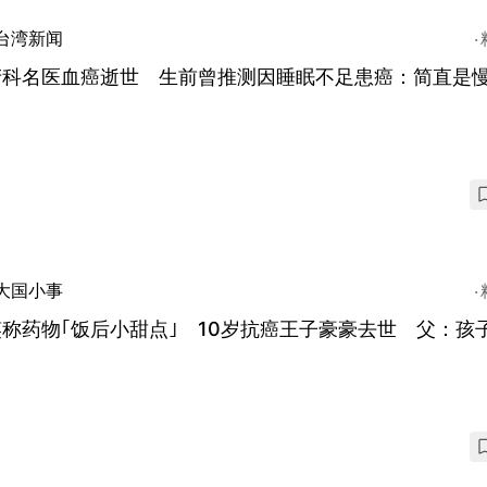
台湾新闻
产科名医血癌逝世 生前曾推测因睡眠不足患癌：简直是
大国小事
称药物｢饭后小甜点｣ 10岁抗癌王子豪豪去世 父：孩