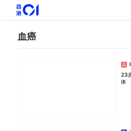
血癌
23
体