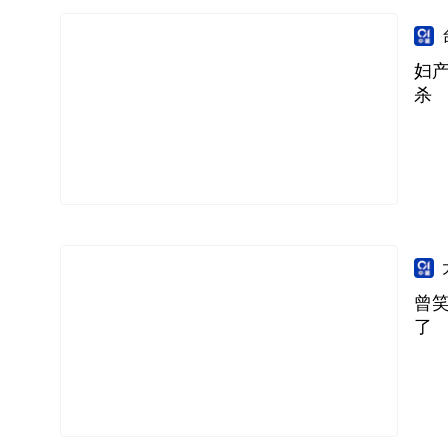
妇
杀
曾笑
了