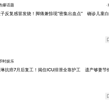
热爆话题
孩子反复感冒发烧！脚痛兼惊现“密集出血点” 确诊儿童
即时娱乐
琳抗癌7月后复工！揭住ICU排泄全靠护工 遗产够妻节