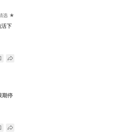
精选 ★
植活下
限期停