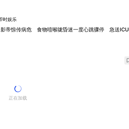
即时娱乐
影帝惊传病危 食物噎喉咙昏迷一度心跳骤停 急送IC
正在加载