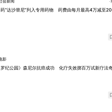
社会新闻
药“达沙替尼”列入专用药物 药费由每月最高4万减至20
电影
侏罗纪公园》森尼尔抗癌成功 化疗失效掷百万试新疗法