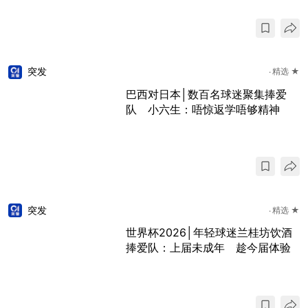
突发
精选 ★
巴西对日本│数百名球迷聚集捧爱
队 小六生：唔惊返学唔够精神
突发
精选 ★
世界杯2026│年轻球迷兰桂坊饮酒
捧爱队：上届未成年 趁今届体验