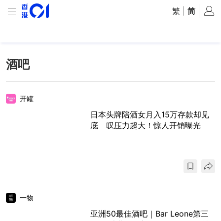
繁
|
简
酒吧
开罐
日本头牌陪酒女月入15万存款却见
底 叹压力超大！惊人开销曝光
一物
亚洲50最佳酒吧｜Bar Leone第三