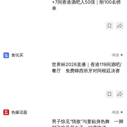
+7间香港酒吧入50强｜附100名榜
单
食玩买
精选 ★
世界杯2026直播｜香港119间酒吧/
餐厅 免费睇西班牙对阿根廷决赛
热爆话题
精选 ★
男子惊见“情敌”与妻贴身热舞 一脚