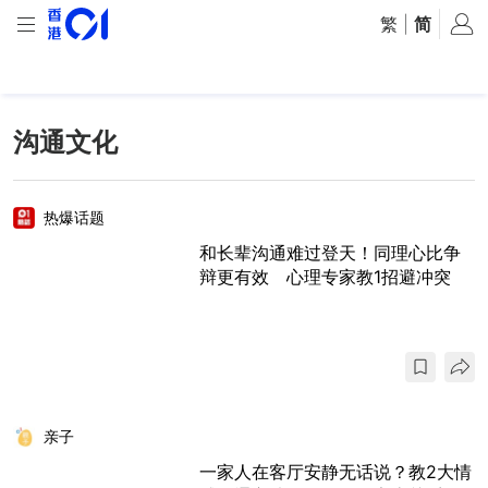
繁
|
简
沟通文化
热爆话题
和长辈沟通难过登天！同理心比争
辩更有效 心理专家教1招避冲突
亲子
一家人在客厅安静无话说？教2大情