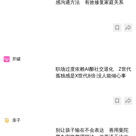
感沟通方法 有效修复家庭关系
开罐
职场过度依赖AI酿社交退化 Z世代
孤独感是X世代8倍:没人能倾心事
亲子
别让孩子输在不会表达 善用曼陀