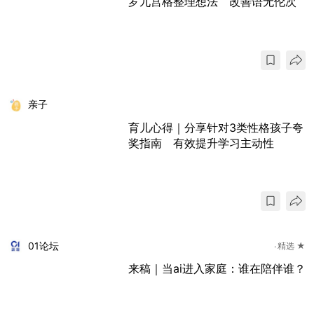
罗九宫格整理想法 改善语无伦次
亲子
育儿心得｜分享针对3类性格孩子夸
奖指南 有效提升学习主动性
01论坛
精选 ★
来稿｜当ai进入家庭：谁在陪伴谁？