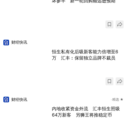
坏参半 新一轮回购额远逊预期
财经快讯
恒生私有化后吸新客能力倍增至6
万 汇丰︰保留独立品牌不裁员
财经快讯
精选 ★
内地收紧资金外流 汇丰恒生照吸
64万新客 另狮王将推稳定币