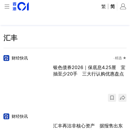
繁
|
简
汇丰
财经快讯
精选 ★
银色债券2026｜保底息4.25厘 宜
抽至少20手 三大行认购优惠盘点
财经快讯
汇丰再沽非核心资产 据报售出东