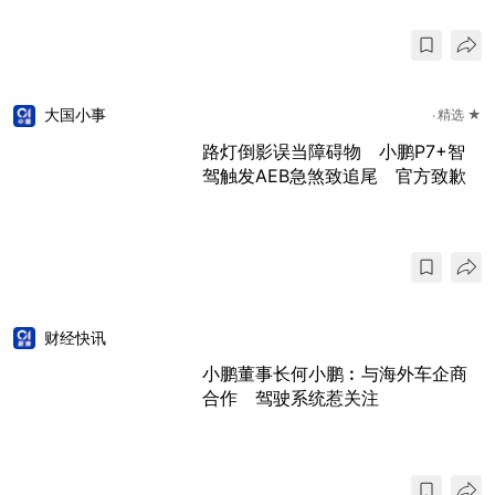
大国小事
精选 ★
路灯倒影误当障碍物 小鹏P7+智
驾触发AEB急煞致追尾 官方致歉
财经快讯
小鹏董事长何小鹏︰与海外车企商
合作 驾驶系统惹关注