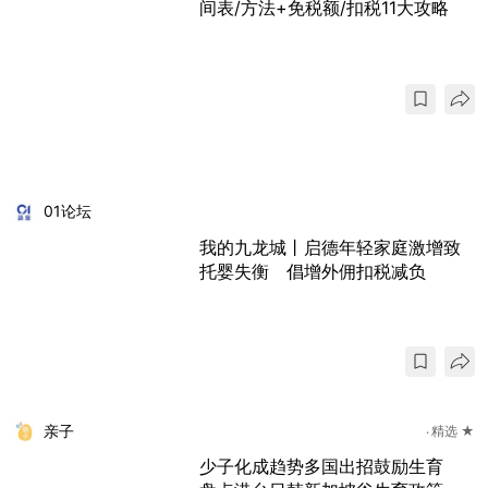
间表/方法+免税额/扣税11大攻略
01论坛
我的九龙城丨启德年轻家庭激增致
托婴失衡 倡增外佣扣税减负
亲子
精选 ★
少子化成趋势多国出招鼓励生育