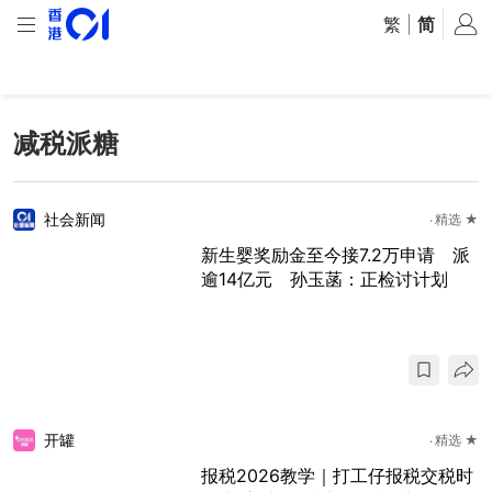
繁
|
简
减税派糖
社会新闻
精选 ★
新生婴奖励金至今接7.2万申请 派
逾14亿元 孙玉菡：正检讨计划
开罐
精选 ★
报税2026教学｜打工仔报税交税时