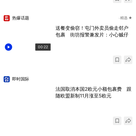
热爆话题
精选 ★
送餐变偷窃！屯门外卖员偷走邻户
包裹 街坊报警兼发片：小心贼仔
00:22
即时国际
法国取消本国2欧元小额包裹费 跟
随欧盟新制11月涨至5欧元