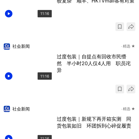
较复杂 顺丰、HKTVmall各有对策
11:16
社会新闻
精选 ★
过度包装｜自提点有回收市民懵
然 半小时20人仅4人用 职员诧
异
11:16
社会新闻
精选 ★
过度包装｜新规下再开箱实测 同
货包装如旧 环团拆到心碎促履责
11:16