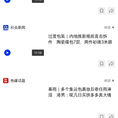
社会新闻
精选 ★
过度包装｜内地推新规前直击拆
件 陶瓷碟包7层、两件衫缠3米膜
11:16
热爆话题
精选 ★
暴雨｜多个集运包裹放后巷任雨淋
湿 港男：呢几日买拼多多真大镬