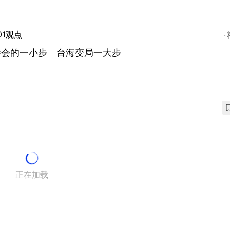
01观点
特会的一小步 台海变局一大步
正在加载