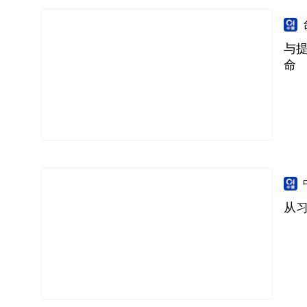
与
命
从习