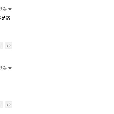
精选 ★
不是宿
精选 ★