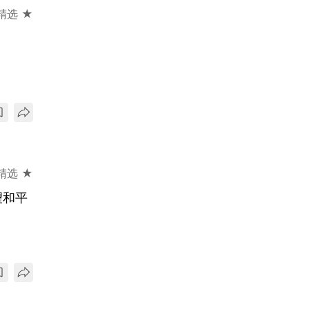
精选 ★
精选 ★
望和平