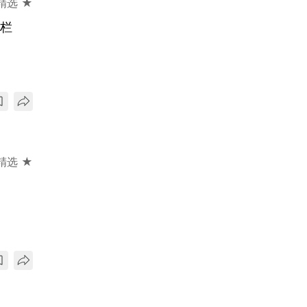
精选 ★
专栏
精选 ★