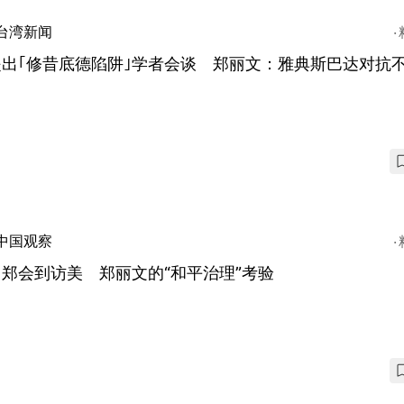
台湾新闻
提出｢修昔底德陷阱｣学者会谈 郑丽文：雅典斯巴达对抗
中国观察
郑会到访美 郑丽文的“和平治理”考验