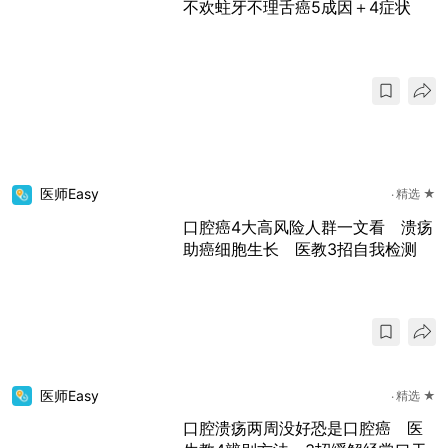
不欢蛀牙不理舌癌5成因＋4症状
医师Easy
精选 ★
口腔癌4大高风险人群一文看 溃疡
助癌细胞生长 医教3招自我检测
医师Easy
精选 ★
口腔溃疡两周没好恐是口腔癌 医