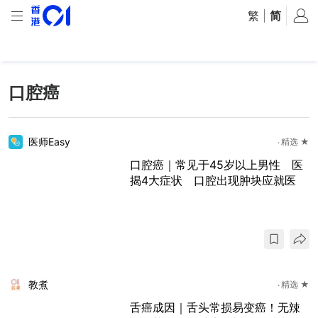
繁
|
简
口腔癌
医师Easy
精选 ★
口腔癌｜常见于45岁以上男性 医
揭4大症状 口腔出现肿块应就医
教煮
精选 ★
舌癌成因｜舌头常损易变癌！无辣