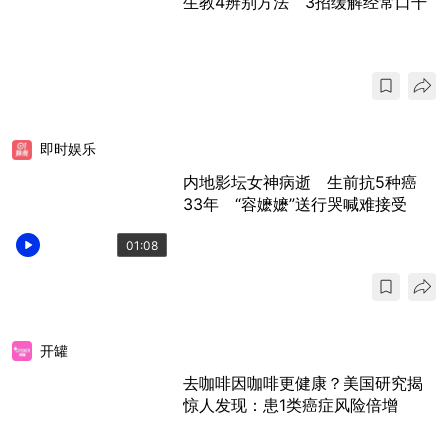
生教4辨别方法 3招缓解经常口干
即时娱乐
内地影坛女神病逝 生前抗5种癌
33年 “容嬷嬷”送行哭喊难接受
01:08
开罐
去咖啡因咖啡更健康？美国研究揭
惊人发现：患1类癌症风险倍增