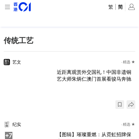
繁
|
简
传统工艺
艺文
精选 ★
近距离观赏外交国礼！中国非遗铜
艺大师朱炳仁澳门首展看骏马奔驰
纪实
精选 ★
【图辑】璀璨重燃：从霓虹招牌保
+
7