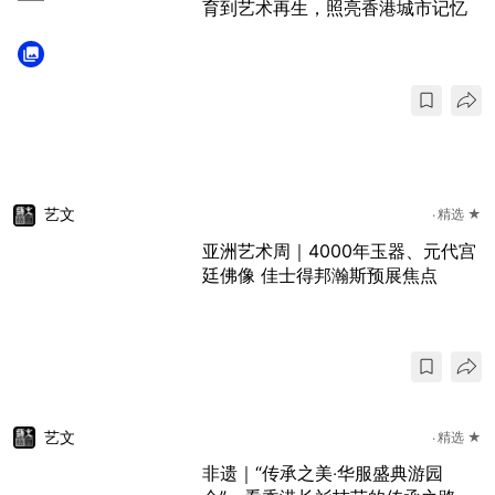
育到艺术再生，照亮香港城市记忆
艺文
精选 ★
亚洲艺术周｜4000年玉器、元代宫
廷佛像 佳士得邦瀚斯预展焦点
艺文
精选 ★
非遗｜“传承之美‧华服盛典游园