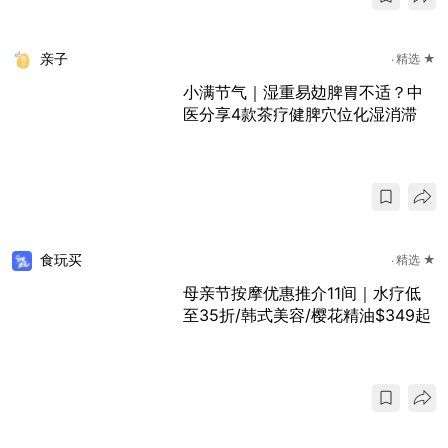
亲子
精选 ★
小满节气｜湿重易攰脾胃不适？中
医分享4款茶疗健脾穴位化湿消滞
食玩买
精选 ★
母亲节按摩优惠推介11间｜水疗低
至35折/韩式美容/樱花精油$349起