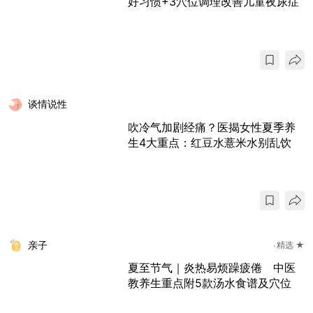
好习惯+3穴位调理改善儿童夜尿症
谈情说性
吹冷气加剧经痛？医揭女性夏季养
生4大重点：红豆水薏米水别乱饮
亲子
精选 ★
夏至节气｜炎热易烦躁疲倦 中医
教养生重点附5款汤水食谱及穴位