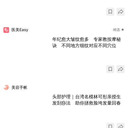
医美Easy
精选 ★
年纪愈大皱纹愈多 专家教按摩秘
诀 不同地方细纹对应不同穴位
美容手帐
头部护理｜台湾名模林可彤亲授生
发刮痧法 助你拯救脸垮发量回春