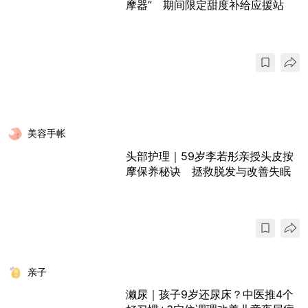
摩器” 期间限定甜度补给应援站
美容手帐
头部护理｜59岁李若彤亲授头皮按
摩保养秘诀 拯救脱发与改善失眠
亲子
濑尿｜孩子9岁还尿床？中医推4个