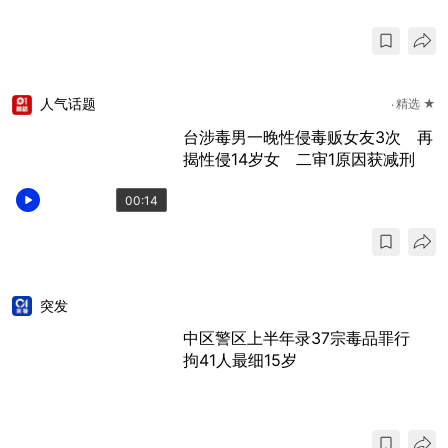
人气话题
精选 ★
台涉毒男一晚性侵毒贩女友3次 再
揭性侵14岁女 二审1原因获减刑
00:14
突发
中区警区上半年录37宗毒品罪行
拘41人最细15岁