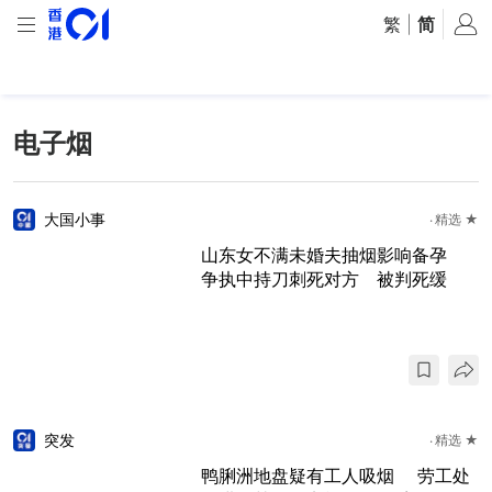
繁
|
简
电子烟
大国小事
精选 ★
山东女不满未婚夫抽烟影响备孕
争执中持刀刺死对方 被判死缓
突发
精选 ★
鸭脷洲地盘疑有工人吸烟 劳工处