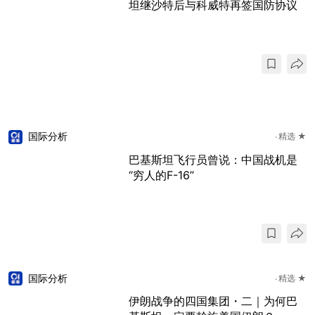
坦继沙特后与科威特再签国防协议
国际分析
精选 ★
巴基斯坦飞行员曾说：中国战机是
“穷人的F-16”
国际分析
精选 ★
伊朗战争的四国集团・二｜为何巴