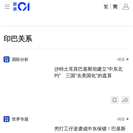
繁
|
简
印巴关系
国际分析
精选 ★
沙特土耳其巴基斯坦建立“中东北
约” 三国“去美国化”的盘算
世界专题
精选 ★
穷打工仔逆袭成中东保镖！巴基斯