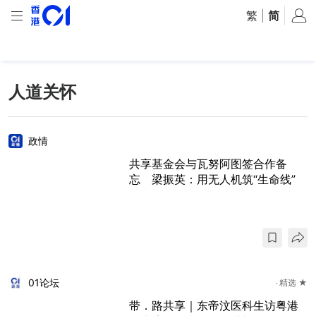
繁
|
简
人道关怀
政情
共享基金会与瓦努阿图签合作备
忘 梁振英：用无人机筑“生命线”
01论坛
精选 ★
带．路共享｜​东帝汶医科生访粤港