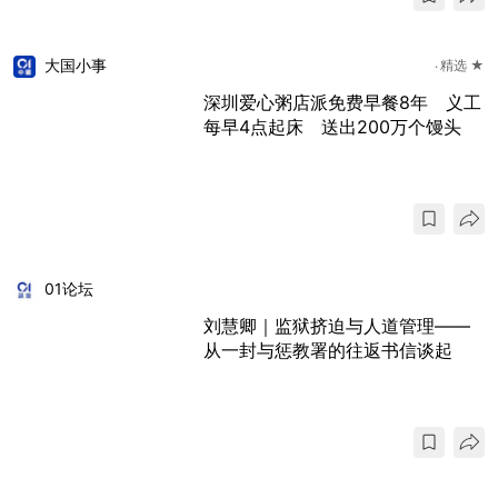
大国小事
精选 ★
深圳爱心粥店派免费早餐8年 义工
每早4点起床 送出200万个馒头
01论坛
刘慧卿｜监狱挤迫与人道管理——
从一封与惩教署的往返书信谈起