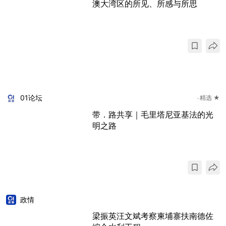
澳大湾区的所见、所感与所思
01论坛
精选 ★
带．路共享｜毛里塔尼亚基法的光
明之路
政情
梁振英汪文斌考察柬埔寨扶南德佐