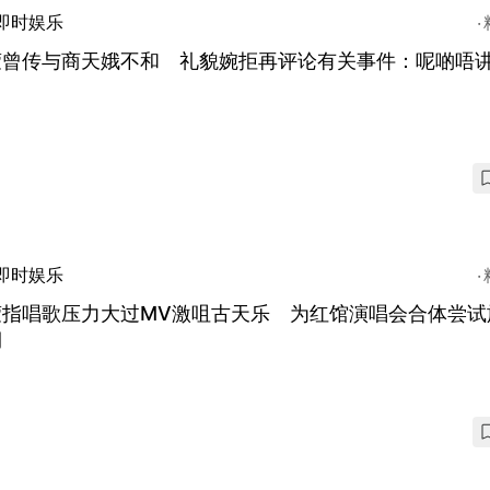
即时娱乐
萱曾传与商天娥不和 礼貌婉拒再评论有关事件：呢啲唔
即时娱乐
萱指唱歌压力大过MV激咀古天乐 为红馆演唱会合体尝试
期