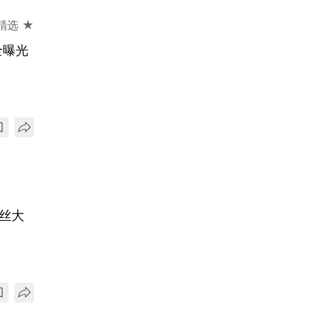
精选 ★
全曝光
粉丝大