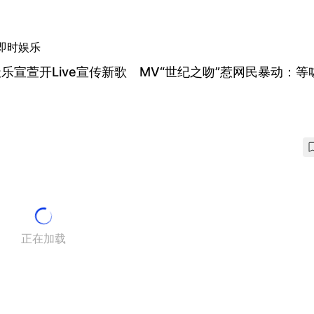
即时娱乐
乐宣萱开Live宣传新歌 MV“世纪之吻”惹网民暴动：等
正在加载