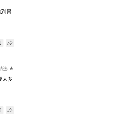
嗌到胃
精选 ★
瘦太多