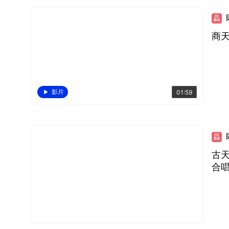
商
影片
01:59
古天
合