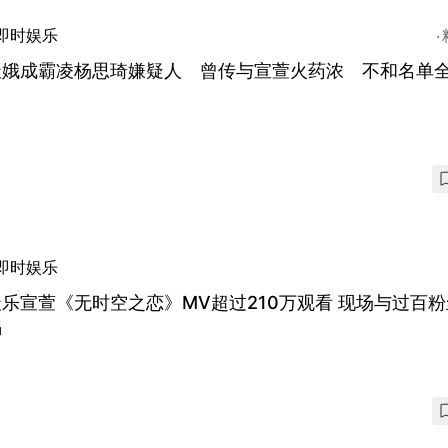
即时娱乐
天娥成霸凌杨思琦嫌疑人 曾传与宣萱火药浓 不和名单
即时娱乐
乐宣萱《无时空之恋》MV超过210万观看 现场与过百
唱