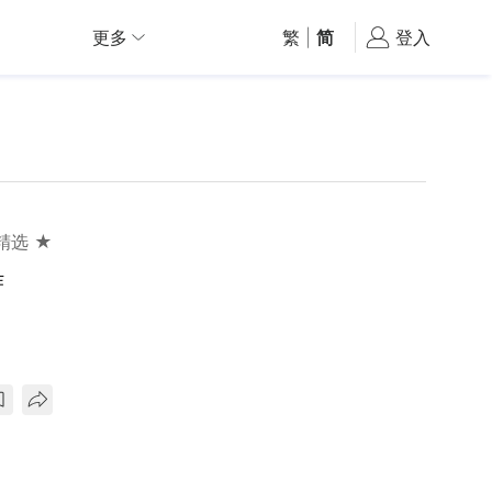
更多
繁
|
简
登入
精选 ★
作