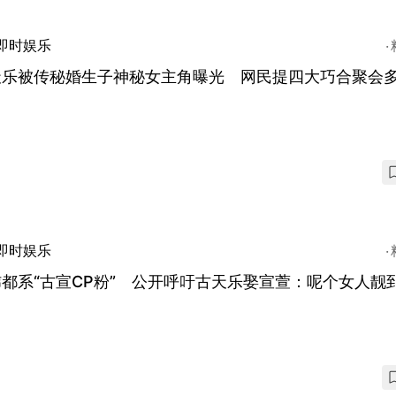
即时娱乐
天乐被传秘婚生子神秘女主角曝光 网民提四大巧合聚会
即时娱乐
都系“古宣CP粉” 公开呼吁古天乐娶宣萱：呢个女人靓