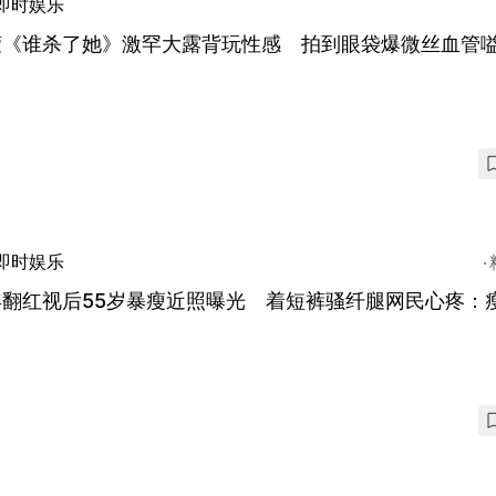
即时娱乐
萱《谁杀了她》激罕大露背玩性感 拍到眼袋爆微丝血管
即时娱乐
年翻红视后55岁暴瘦近照曝光 着短裤骚纤腿网民心疼：