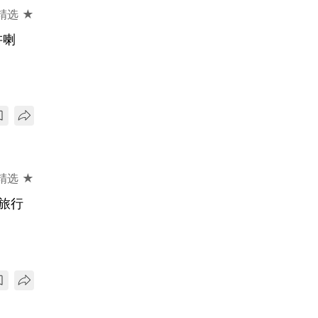
精选 ★
讲喇
精选 ★
旅行