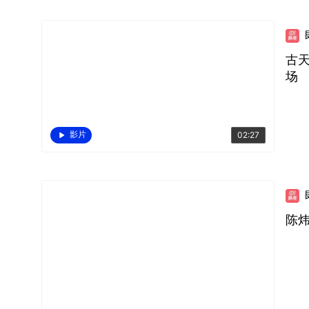
古
场
影片
02:27
陈炜