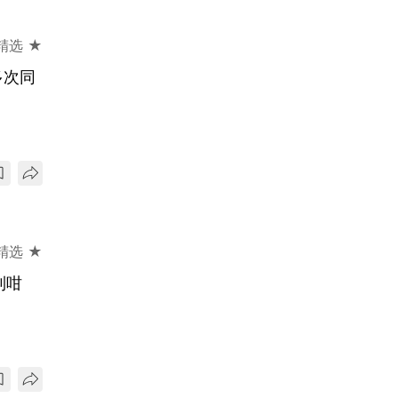
精选 ★
多次同
精选 ★
到咁