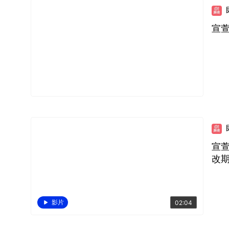
宣
宣
改
影片
02:04