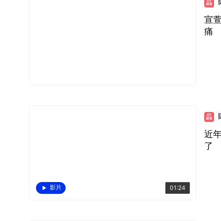
宣
痛
近
了
影片
01:24