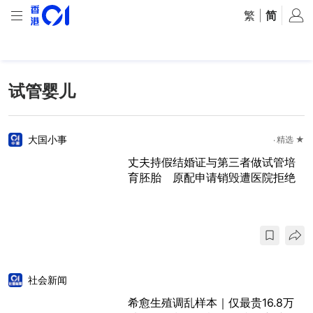
繁
|
简
试管婴儿
大国小事
精选 ★
丈夫持假结婚证与第三者做试管培
育胚胎 原配申请销毁遭医院拒绝
社会新闻
希愈生殖调乱样本｜仅最贵16.8万