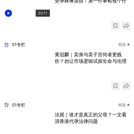
受孕林琳震惊︰第一件事检视个仔
02:11
01专栏
精选 ★
黄冠麟｜卖身与卖子宫何者更贱
价？勿让市场逻辑试探生命与伦理
01专栏
精选 ★
法观｜谁才是真正的父母？一文看
清香港代孕法律问题