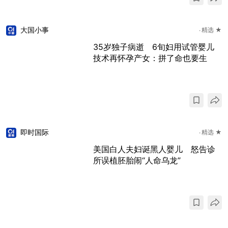
大国小事
精选 ★
35岁独子病逝 6旬妇用试管婴儿
技术再怀孕产女：拼了命也要生
即时国际
精选 ★
美国白人夫妇诞黑人婴儿 怒告诊
所误植胚胎闹“人命乌龙”