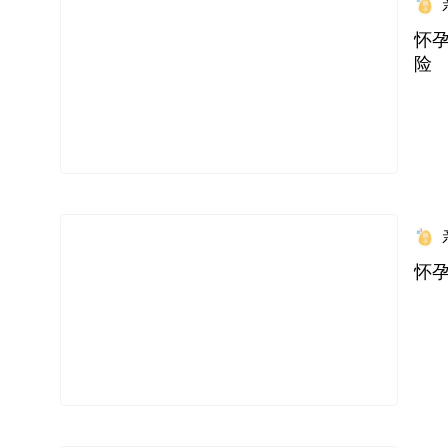
怀
险
怀