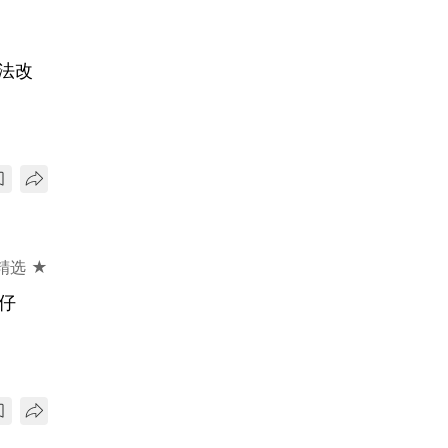
法改
精选 ★
仔