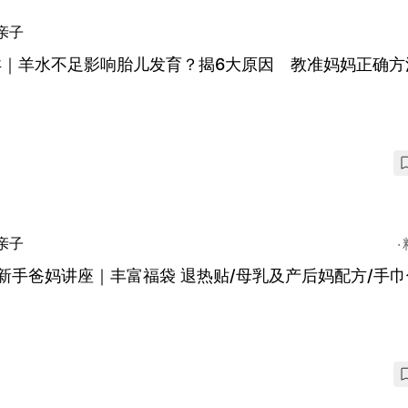
亲子
孕｜羊水不足影响胎儿发育？揭6大原因 教准妈妈正确方
亲子
新手爸妈讲座｜丰富福袋 退热贴/母乳及产后妈配方/手巾