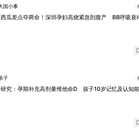
大国小事
块西瓜差点夺两命！深圳孕妇高烧紧急剖腹产 BB呼吸衰
亲子
麦研究：孕期补充高剂量维他命D 孩子10岁记忆及认知