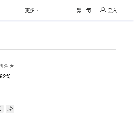
更多
繁
|
简
登入
精选 ★
62%