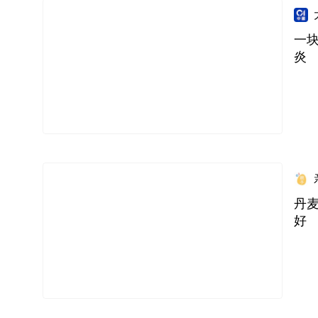
一
炎
丹
好