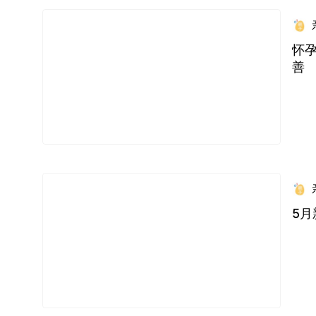
怀
善
5月