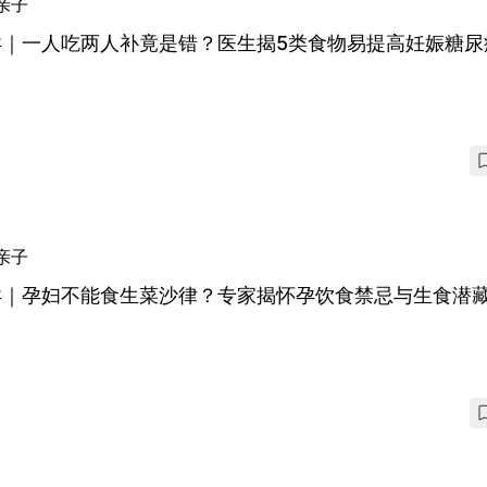
亲子
孕｜一人吃两人补竟是错？医生揭5类食物易提高妊娠糖尿
亲子
孕｜孕妇不能食生菜沙律？专家揭怀孕饮食禁忌与生食潜