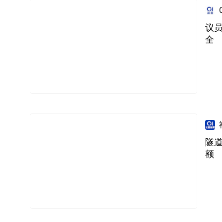
议
全
隧
额