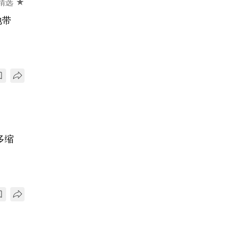
精选 ★
地带
多缩