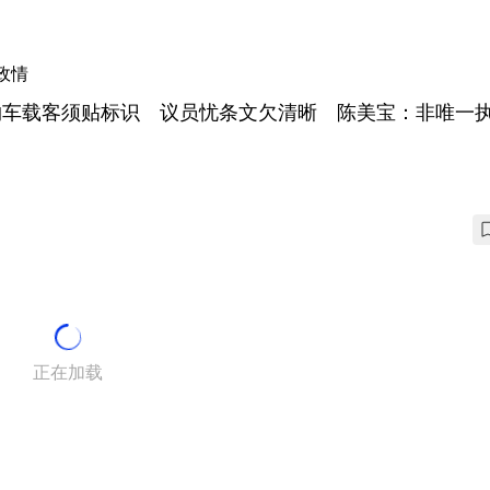
政情
约车载客须贴标识 议员忧条文欠清晰 陈美宝：非唯一
正在加载