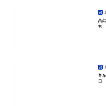
高
实
粤
日