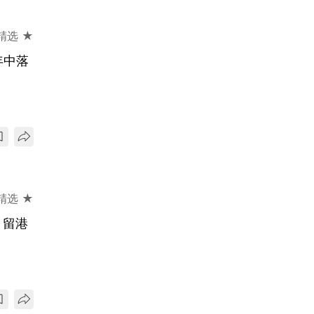
精选 ★
年中落
精选 ★
、留港