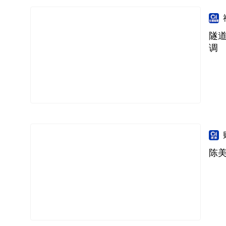
隧
调
陈美