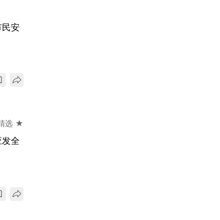
市民安
精选 ★
应发全