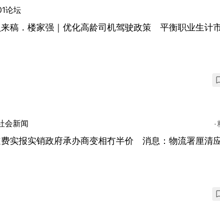
01论坛
员来稿．楼家强｜优化高龄司机驾驶政策 平衡职业生计
社会新闻
道费实报实销政府承办商变相冇半价 消息：物流署厘清