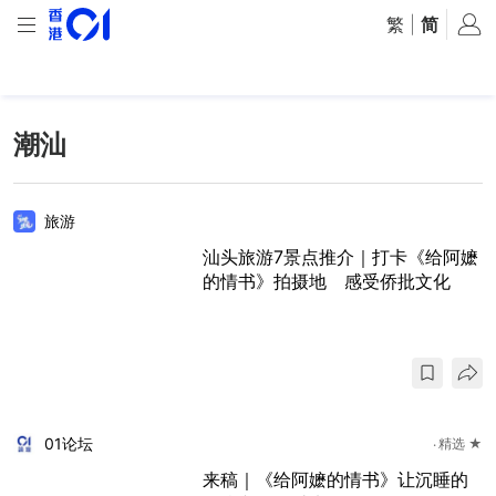
繁
|
简
潮汕
旅游
汕头旅游7景点推介｜打卡《给阿嬷
的情书》拍摄地 感受侨批文化
01论坛
精选 ★
来稿｜《给阿嬷的情书》让沉睡的