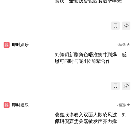
捕获 全套浅杏色西装造型曝光
即时娱乐
精选 ★
刘佩玥新剧角色唔准笑寸到爆 感
恩可同时与呢4位前辈合作
即时娱乐
精选 ★
龚嘉欣惨卷入双面人欺凌风波 刘
佩玥倪嘉雯关嘉敏发声齐力撑