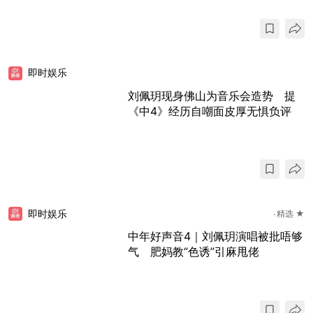
即时娱乐
刘佩玥现身佛山为音乐会造势 提
《中4》经历自嘲面皮厚无惧负评
即时娱乐
精选 ★
中年好声音4｜刘佩玥演唱被批唔够
气 肥妈教“色诱”引麻甩佬