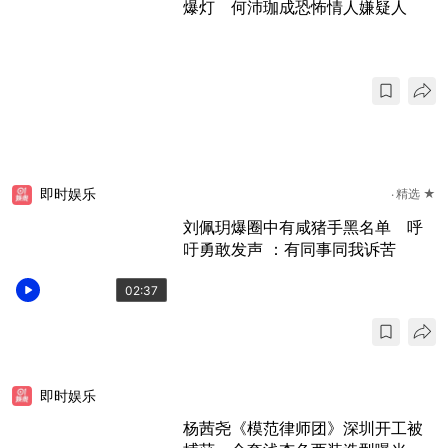
爆灯 何沛珈成恐怖情人嫌疑人
即时娱乐
精选 ★
刘佩玥爆圈中有咸猪手黑名单 呼
吁勇敢发声 ：有同事同我诉苦
02:37
即时娱乐
杨茜尧《模范律师团》深圳开工被