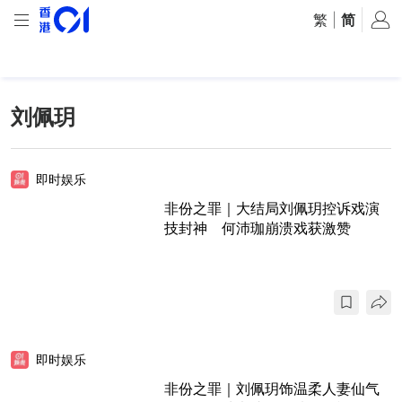
繁
|
简
刘佩玥
即时娱乐
非份之罪｜大结局刘佩玥控诉戏演
技封神 何沛珈崩溃戏获激赞
即时娱乐
非份之罪｜刘佩玥饰温柔人妻仙气