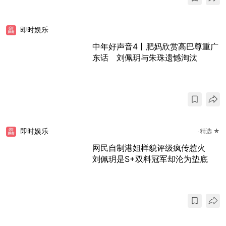
即时娱乐
中年好声音4丨肥妈欣赏高巴尊重广
东话 刘佩玥与朱珠遗憾淘汰
即时娱乐
精选 ★
网民自制港姐样貌评级疯传惹火
刘佩玥是S+双料冠军却沦为垫底