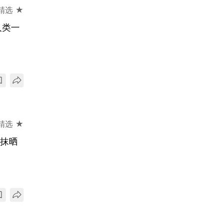
精选 ★
人类一
精选 ★
惜抹晒