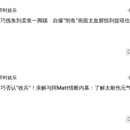
即时娱乐
敏巧拣鱼到卖鱼一脚踢 自爆“㓥鱼”画面太血腥惊到捉唔
即时娱乐
巧否认“收兵”！亲解与阿Matt情断内幕：了解太耐伤元