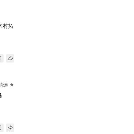
木村拓
精选 ★
马