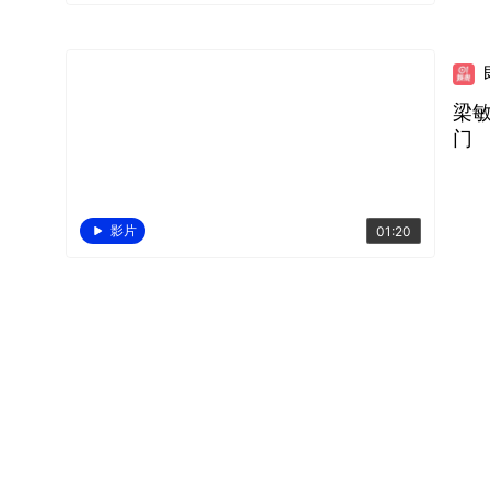
梁敏
门
影片
01:20