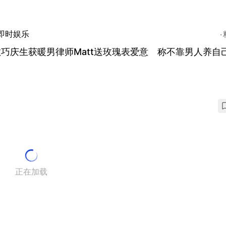
即时娱乐
巧庆生获暖男律师Matt送玫瑰表爱意 称不靠男人养自
正在加载