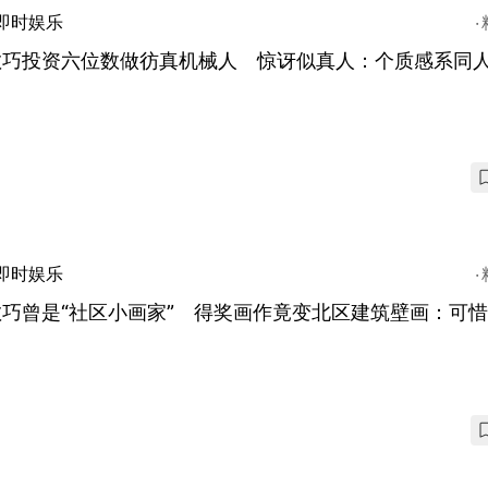
即时娱乐
敏巧投资六位数做彷真机械人 惊讶似真人：个质感系同
即时娱乐
敏巧曾是“社区小画家” 得奖画作竟变北区建筑壁画：可