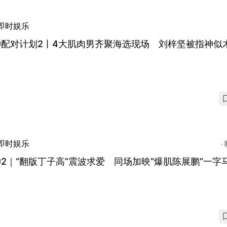
即时娱乐
神配对计划2丨4大肌肉男齐聚海选现场 刘梓坚被指神似
即时娱乐
2｜“翻版丁子高”震波求爱 同场加映“爆肌陈展鹏”一字