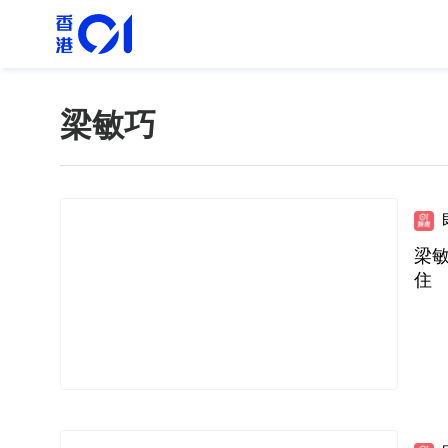
梁敏巧
梁
住