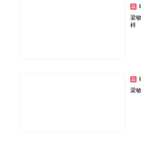
梁
样
梁