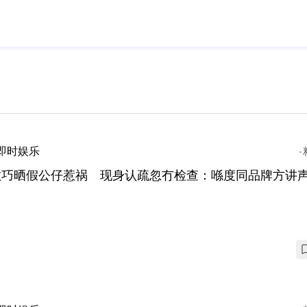
即时娱乐
敏巧晒假公仔惹祸 现身认疏忽冇检查：喺度同品牌方讲