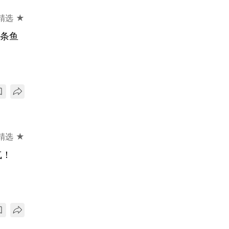
精选 ★
住条鱼
精选 ★
气！