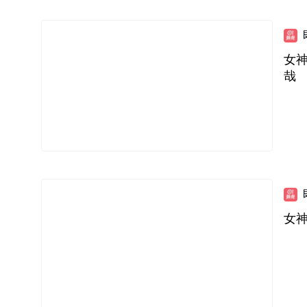
女
哉
女神