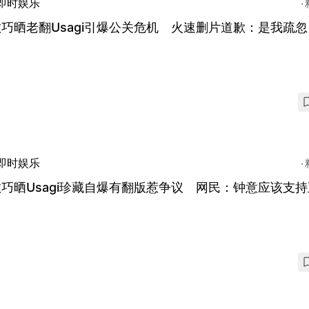
即时娱乐
巧晒老翻Usagi引爆公关危机 火速删片道歉：是我疏忽
即时娱乐
巧晒Usagi珍藏自爆有翻版惹争议 网民：钟意应该支