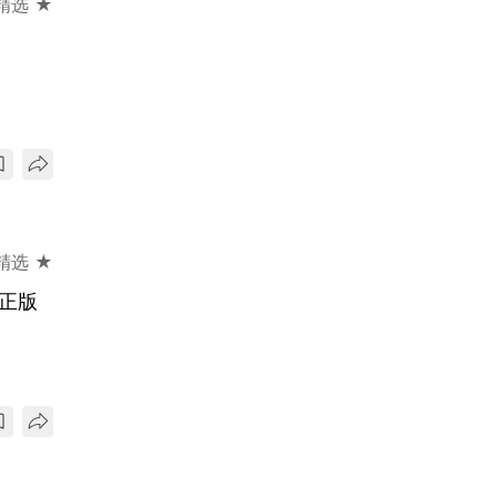
精选 ★
精选 ★
持正版