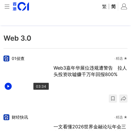
繁
|
简
Web 3.0
01侦查
精选 ★
Web3嘉年华展位违规遭警告 拉人
头投资吹嘘赚千万年回报800%
03:34
财经快讯
精选 ★
一文看懂2026世界金融论坛年会三