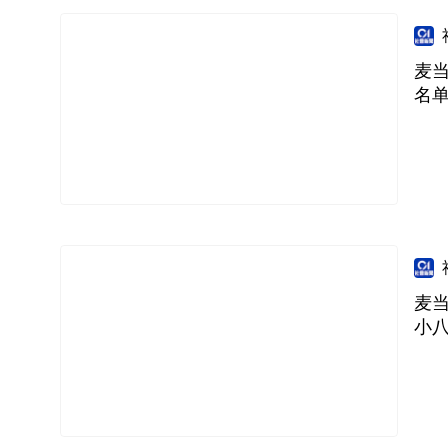
麦当
名
麦当
小