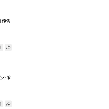
推预售
位不够