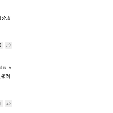
附分店
精选 ★
换领到