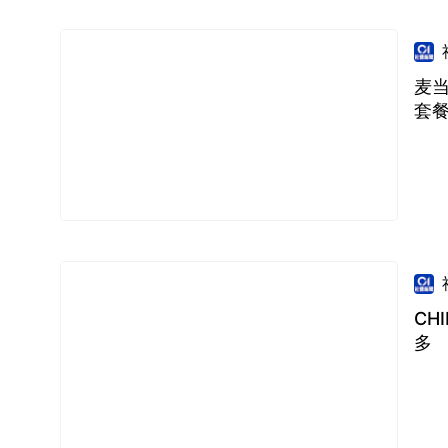
麦当
套
CH
多