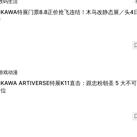
数码生活
IIKAWA特展门票8.8正价抢飞连结！木马改静态展／头4
偿
游戏动漫
IIKAWA ARTIVERSE特展K11直击：跟忠粉朝圣 5 大不
卡位