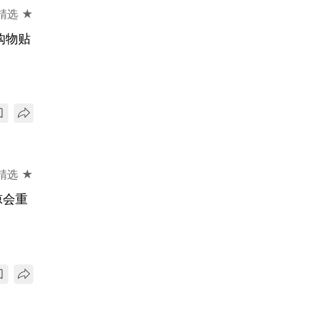
精选 ★
购物贴
精选 ★
惊会重