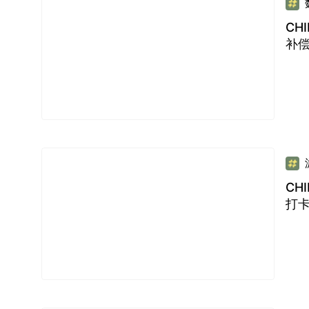
CH
补
CH
打