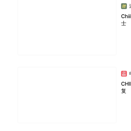
Ch
士
CH
复