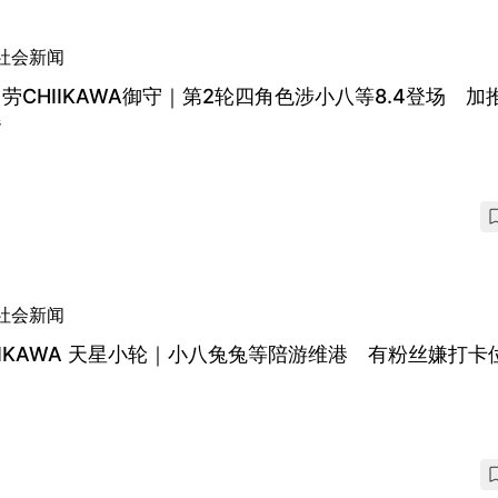
社会新闻
劳CHIIKAWA御守｜第2轮四角色涉小八等8.4登场 加
餐
社会新闻
IIKAWA 天星小轮｜小八兔兔等陪游维港 有粉丝嫌打卡