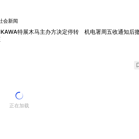
社会新闻
IIKAWA特展木马主办方决定停转 机电署周五收通知后
证
正在加载