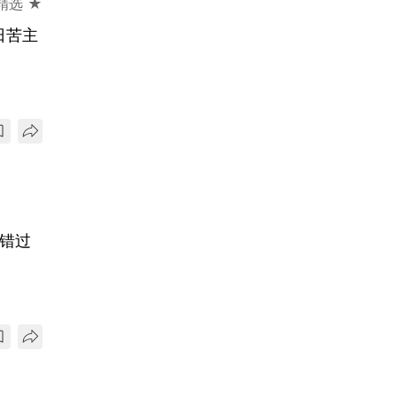
精选 ★
日苦主
可错过