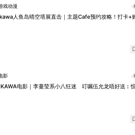
游戏动漫
iikawa人鱼岛晴空塔展直击｜主题Cafe预约攻略！打卡+
电影
IIKAWA电影｜李蔓莹系小八狂迷 叮嘱伍允龙唔好送︰