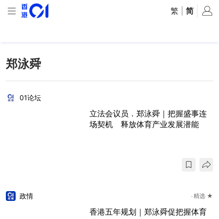
繁
|
简
郑泳舜
01论坛
立法会议员．郑泳舜｜把握盛事连
场契机 释放体育产业发展潜能
政情
精选 ★
香港五年规划｜郑泳舜促把握体育