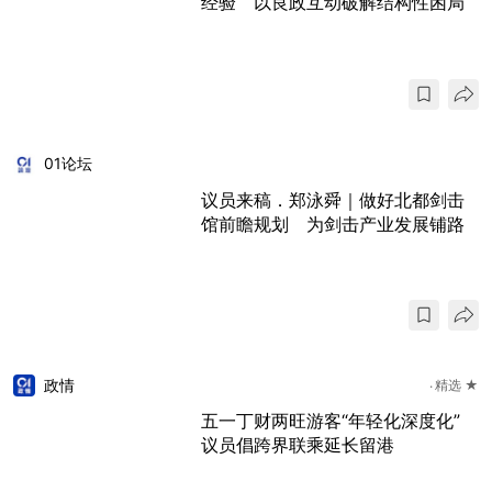
经验 以良政互动破解结构性困局
01论坛
议员来稿．郑泳舜｜做好北都剑击
馆前瞻规划 为剑击产业发展铺路
政情
精选 ★
五一丁财两旺游客“年轻化深度化”
议员倡跨界联乘延长留港