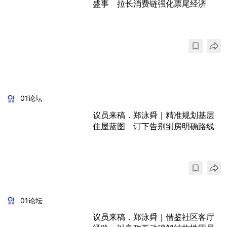
盛事 拉长消费链强化票尾经济
01论坛
议员来稿．郑泳舜｜精准规划基层
住屋蓝图 订下告别㓥房明确路线
01论坛
议员来稿．郑泳舜｜借鉴社区客厅