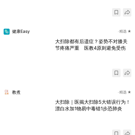
健康Easy
精选 ★
大扫除都有后遗症？姿势不对膝关
节疼痛严重 医教4原则避免受伤
教煮
精选 ★
大扫除｜医揭大扫除5大错误行为！
漂白水加1物易中毒错1步恐肺炎