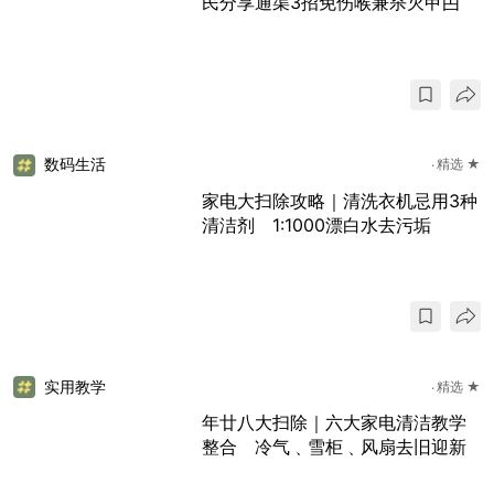
民分享通渠3招免伤喉兼杀灭曱甴
数码生活
精选 ★
家电大扫除攻略｜清洗衣机忌用3种
清洁剂 1:1000漂白水去污垢
实用教学
精选 ★
年廿八大扫除｜六大家电清洁教学
整合 冷气﹑雪柜﹑风扇去旧迎新