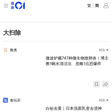
繁
|
简
大扫除
教煮
精选 ★
微波炉藏747种微生物致肺炎！博主
教1碗水清洁法 忽略1点恐爆炸
食玩买
精选 ★
白衫去黄｜日本洗面乳变去渍神