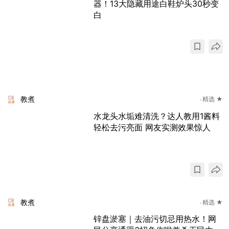
器！13大隐藏用途白鞋炉头30秒变
白
教煮
精选 ★
水龙头水垢难清洗？达人教用1酱料
轻松去污亮面 网友实测效果惊人
教煮
精选 ★
锌盘淤塞｜去油污切忌用热水！网