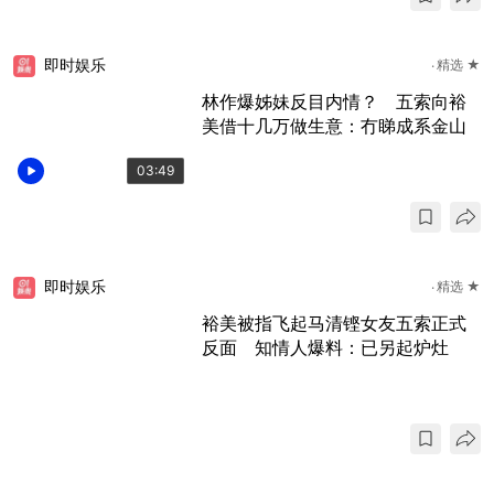
即时娱乐
精选 ★
林作爆姊妹反目内情？ 五索向裕
美借十几万做生意：冇睇成系金山
03:49
即时娱乐
精选 ★
裕美被指飞起马清铿女友五索正式
反面 知情人爆料：已另起炉灶