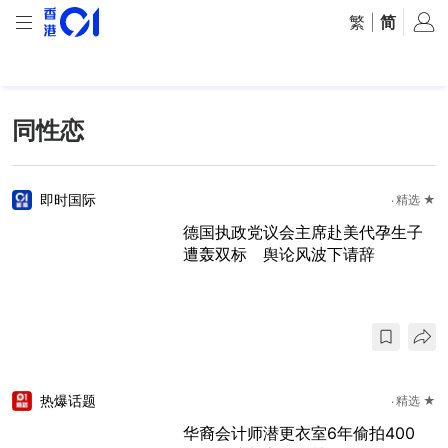
繁
|
简
同性恋
即时国际
精选 ★
德国执政党议会主席赴美代孕生子
遭轰双标 舆论风波下请辞
热爆话题
精选 ★
华裔会计师潜更衣室6年偷拍400