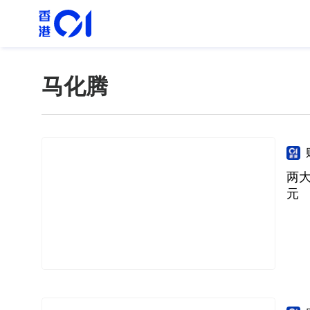
马化腾
两大
元