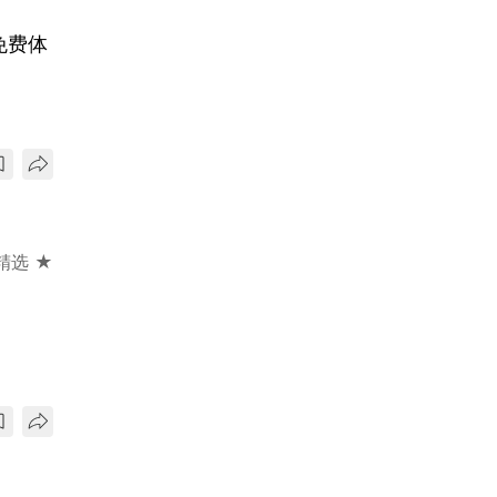
免费体
精选 ★