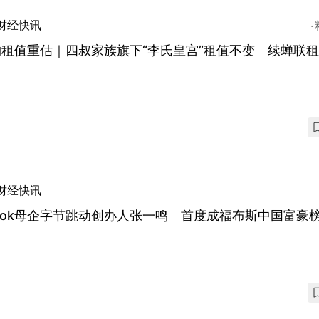
财经快讯
饷租值重估｜四叔家族旗下“李氏皇宫”租值不变 续蝉联
财经快讯
ktok母企字节跳动创办人张一鸣 首度成福布斯中国富豪