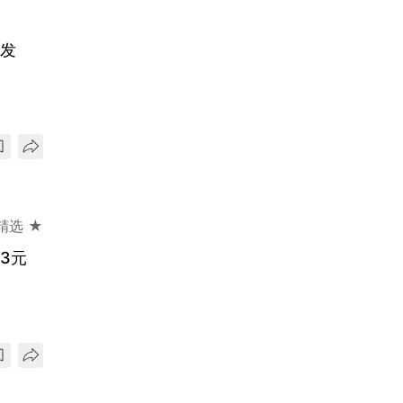
启发
精选 ★
3元