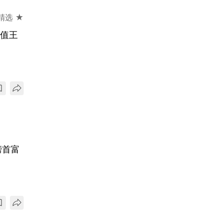
精选 ★
租值王
榜首富