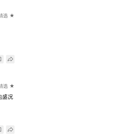
精选 ★
精选 ★
包盛况