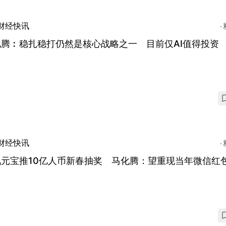
财经快讯
化腾︰稳扎稳打仍然是核心战略之一 目前仅AI值得投资
财经快讯
讯元宝推10亿人币新春抽奖 马化腾：望重现当年微信红