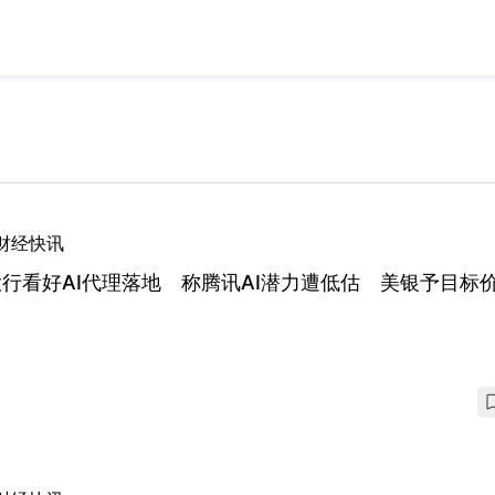
财经快讯
行看好AI代理落地 称腾讯AI潜力遭低估 美银予目标价