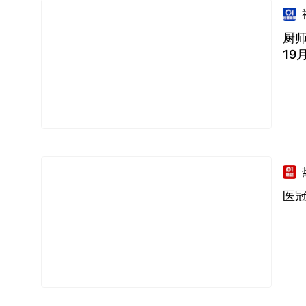
厨师
19
医冠