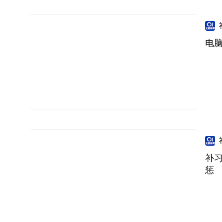
电
补
惩