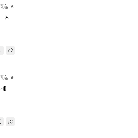
精选 ★
 囚
精选 ★
诱捕