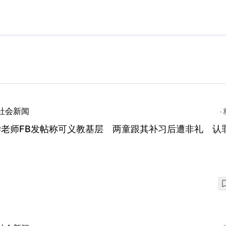
社会新闻
学老师FB发帖称可义教基层 两童跟其补习后遭非礼 认