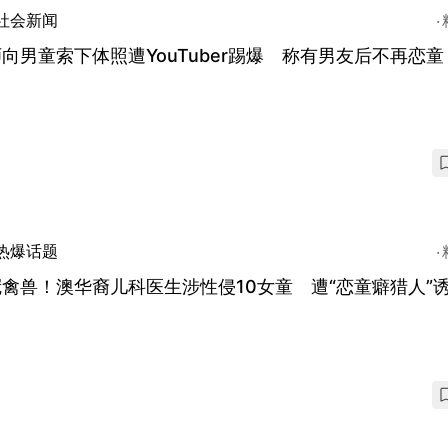
社会新闻
向男童索下体照遭YouTuber踢爆 称有男友后不再恋童
月
热爆话题
禽兽！澳华裔儿科医生涉性侵10女童 遭“恋童癖猎人”