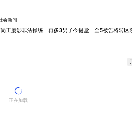
社会新闻
蒲岗工厦涉非法操练 再多3男子今提堂 全5被告将转区
正在加载