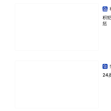
积犯
惩
24