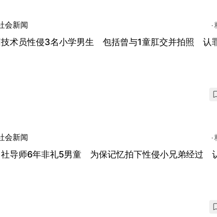
社会新闻
脑技术员性侵3名小学男生 包括曾与1童肛交并拍照 认
社会新闻
习社导师6年非礼5男童 为保记忆拍下性侵小兄弟经过 