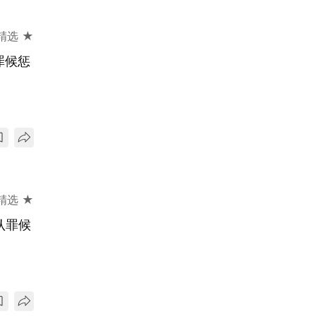
精选 ★
罪候惩
精选 ★
认罪候