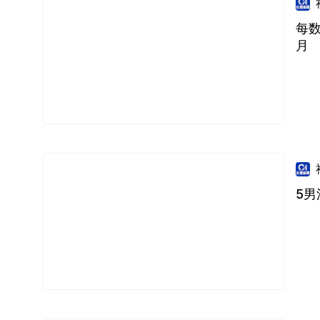
每
月
5男