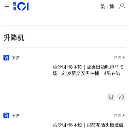
繁
|
简
升降机
突发
精选 ★
尖沙咀H8坏䢂｜被逐出酒吧拖马扫
场 21岁新义安男被捕 4男在逃
突发
精选 ★
尖沙咀H8坏䢂｜消防花洒头疑遭破