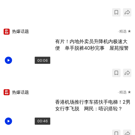
热爆话题
精选 ★
有片！内地外卖员升降机内极速大
便 单手脱裤40秒完事 屋苑报警
00:06
热爆话题
精选 ★
香港机场推行李车搭扶手电梯！2男
女行李飞脱 网民：唔识搭䢂？
00:46