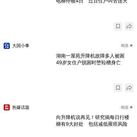
电梯停顿4日 过百住户叫苦连天
大国小事
精选 ★
湖南一屋苑升降机故障多人被困
49岁女住户脱困时堕䢂槽身亡
热爆话题
精选 ★
向升降机说再见！研究揭每日行楼
梯有9大好处 包括减低罹癌风险