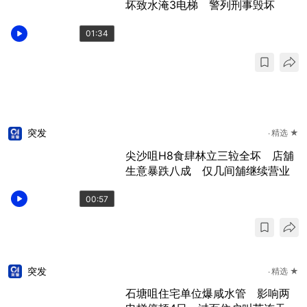
坏致水淹3电梯 警列刑事毁坏
01:34
突发
精选 ★
尖沙咀H8食肆林立三䢂全坏 店舖
生意暴跌八成 仅几间舖继续营业
00:57
突发
精选 ★
石塘咀住宅单位爆咸水管 影响两