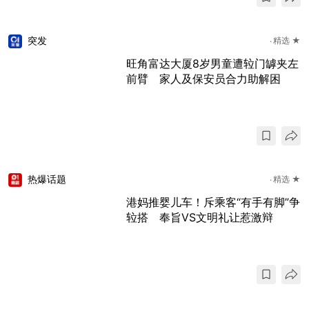
突发
精选 ★
旺角富达大厦8岁男童遭䢂门罅夹左
前臂 家人及保安员合力助解困
热爆话题
精选 ★
港妈推婴儿车！斥乘客“有手有脚”争
䢂搭 奉旨VS文明礼让惹激辩