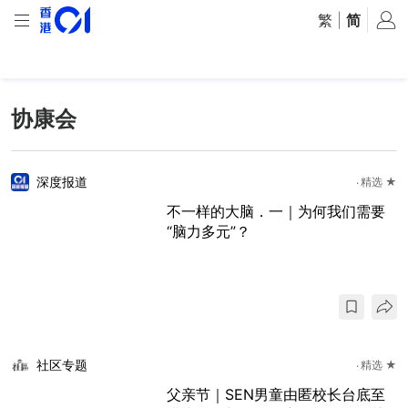
繁
|
简
协康会
深度报道
精选 ★
不一样的大脑．一｜为何我们需要
“脑力多元”？
社区专题
精选 ★
父亲节｜SEN男童由匿校长台底至