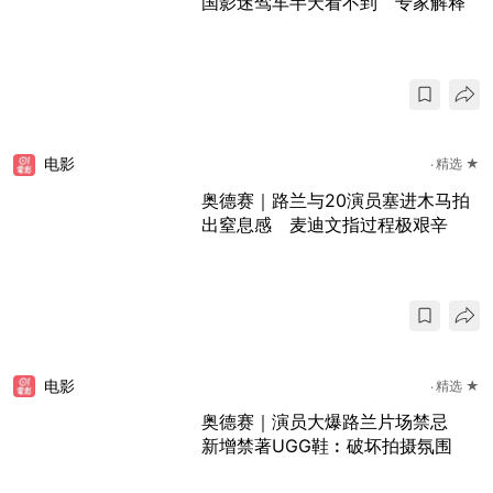
国影迷驾车半天看不到 专家解释
电影
精选 ★
奥德赛｜路兰与20演员塞进木马拍
出窒息感 麦迪文指过程极艰辛
电影
精选 ★
奥德赛｜演员大爆路兰片场禁忌
新增禁著UGG鞋︰破坏拍摄氛围