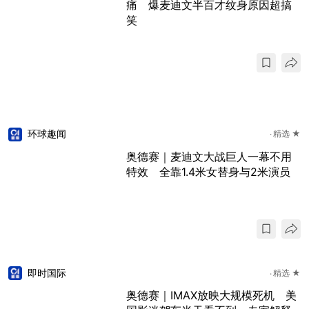
痛 爆麦迪文半百才纹身原因超搞
笑
环球趣闻
精选 ★
奥德赛｜麦迪文大战巨人一幕不用
特效 全靠1.4米女替身与2米演员
即时国际
精选 ★
奥德赛｜IMAX放映大规模死机 美