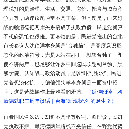
理说打的是治理、生活、交通、房价、托育与城市竞
争力等，两岸议题通常不是主菜。但问题是，向来好
战的赖清德把两岸关系搞成了执政负债，民进党就算
不想碰恐怕也很难。更麻烦的是，民进党推出的台北
市长参选人沈伯洋本身就是“台独脑”，是高度意识形
态化的政治符号，光是人站在那里，就够台独了，即
使不讲两岸，也足够让许多中间选民联想到台独、黑
熊学院、认知战与政治动员，足以“吓到腿软”。民进
党若想淡化抗中，偏偏领头羊本身就是一面抗中招
牌，这是选战操作上最难看的矛盾。
（延伸阅读：赖
清德就职二周年谈话｜台海“新现状论”的诞生？）
再看国民党这边，却也不是坐等收割。照理说，民进
党执政不振、赖清德两岸路线不受信任、在野党优势