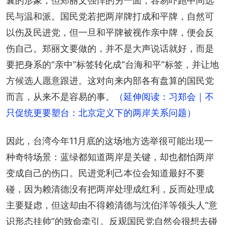
囊的形象，但郑丽文强悍的另一面，容易吓跑中间选
民与温和派。国民党若把两岸牌打成和平牌，自然可
以伤及民进党，但一旦和平牌被视作亲中牌，便会反
伤自己。郑丽文要做的，并不是大声说话就好，而是
要把身系的“亲中”标签转化成“台海和平”标签，并让地
方候选人愿意跟进。这对向来内部各有盘算的国民党
而言，从来不是容易的事。
（延伸阅读：习郑会｜不
只促统更要塑台：北京定义下的两岸关系问题）
因此，台湾今年11月底的这场地方选举很可能出现一
种奇特场景：蓝绿都知道两岸是关键，却也都怕两岸
变成自己的伤口。民进党利己本位会知道最好不要
碰，因为赖清德没有把两岸处理成红利，反而处理成
主要疑虑，但这却由不得赖清德与沈伯洋等领头人“意
识形态挂帅”的致命牵引。反观国民党自然会很想去碰