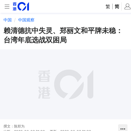
繁
|
简
中国
中国观察
赖清德抗中失灵、郑丽文和平牌未稳：
台湾年底选战双困局
撰文：
陈郑为