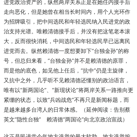
进党政治资产的，纵然两岸关系正是在她任内接手后
走向恶化，但是她曾在相当长时间内，用个人光环作
为招牌吸引，把中间选民和年轻选民纳入民进党的政
治支持光谱。唯赖清德接手后，并没有把这笔老本滚
大，反而很快消耗，中间选民和年轻选民早已远离民
进党而去。纵然赖清德一度想要卸下“台独金孙”的称
号，但总归来看，“台独金孙”并不是赖清德的原罪，
而是他的底色，如见他上任后，“抗中”仍是主旋律，
又抗中之外，几乎听不见赖清德还懂别的政治语言，
唯有以“新两国论”、“新现状论”将两岸关系一路推向更
紧绷的状态，以致“兵凶战危”不再只是新闻标题，而
是越来越多台湾人的日常体感。
（延伸阅读：告别蔡
英文“隐性台独”　赖清德“两国论”向北京政治宣战）
这正是民进党今年地方选举的最大软肋。地方选举按