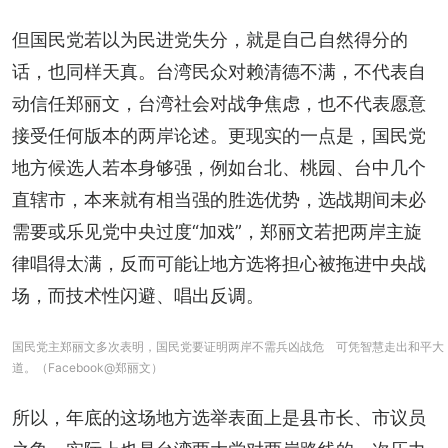
但国民党若以为民进党失分，就是自己自然得分的
话，也同样天真。台湾民众对赖清德不满，不代表自
动信任郑丽文，台湾社会对战争焦虑，也不代表愿意
接受任何版本的两岸论述。更现实的一点是，国民党
地方候选人若本身够强，例如台北、桃园、台中几个
直辖市，本来就有相当强的胜选优势，选战期间未必
需要或乐见党中央过度“加戏”，郑丽文若把两岸主旋
律唱得太满，反而可能让地方选将担心被拖进中央战
场，而技术性闪避、唱出反调。
国民党主郑丽文多次表明，国民党要证明两岸不需兵凶战危 可凭智慧走出和平大
道。（Facebook@郑丽文）
所以，年底的这场地方选举表面上是县市长、市议员