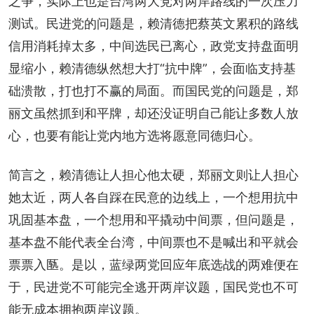
之争，实际上也是台湾两大党对两岸路线的一次压力
测试。民进党的问题是，赖清德把蔡英文累积的路线
信用消耗掉太多，中间选民已离心，政党支持盘面明
显缩小，赖清德纵然想大打“抗中牌”，会面临支持基
础溃散，打也打不赢的局面。而国民党的问题是，郑
丽文虽然抓到和平牌，却还没证明自己能让多数人放
心，也要有能让党内地方选将愿意同德归心。
简言之，赖清德让人担心他太硬，郑丽文则让人担心
她太近，两人各自踩在民意的边线上，一个想用抗中
巩固基本盘，一个想用和平撬动中间票，但问题是，
基本盘不能代表全台湾，中间票也不是喊出和平就会
票票入匦。是以，蓝绿两党回应年底选战的两难便在
于，民进党不可能完全逃开两岸议题，国民党也不可
能无成本拥抱两岸议题。