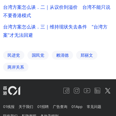
台湾方案怎么谈．二｜从议价到溢价 台湾不能只说
不要香港模式
台湾方案怎么谈．三｜维持现状失去条件 “台湾方
案”才无法回避
民进党
国民党
赖清德
郑丽文
两岸关系
01线报
关于我们
01招聘
广告查询
01App
常见问题
联络我们
私隐声明
条款及细则