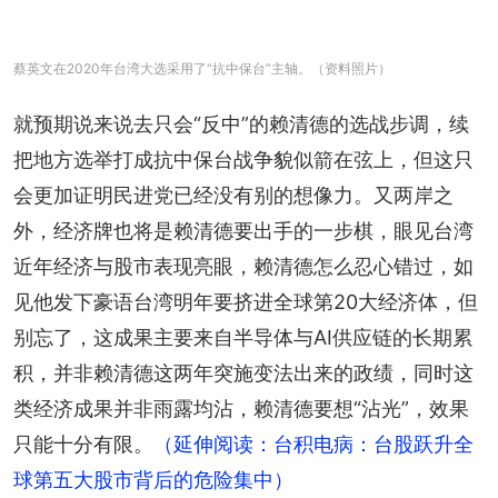
蔡英文在2020年台湾大选采用了“抗中保台”主轴。（资料照片）
就预期说来说去只会“反中”的赖清德的选战步调，续
把地方选举打成抗中保台战争貌似箭在弦上，但这只
会更加证明民进党已经没有别的想像力。又两岸之
外，经济牌也将是赖清德要出手的一步棋，眼见台湾
近年经济与股市表现亮眼，赖清德怎么忍心错过，如
见他发下豪语台湾明年要挤进全球第20大经济体，但
别忘了，这成果主要来自半导体与AI供应链的长期累
积，并非赖清德这两年突施变法出来的政绩，同时这
类经济成果并非雨露均沾，赖清德要想“沾光”，效果
只能十分有限。
（延伸阅读：台积电病：台股跃升全
球第五大股市背后的危险集中）