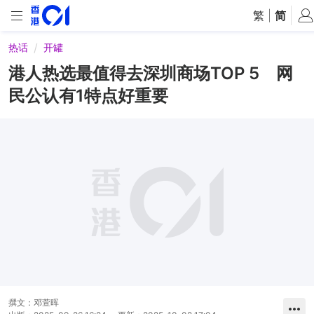
繁
|
简
热话
开罐
港人热选最值得去深圳商场TOP 5 网
民公认有1特点好重要
撰文：
邓萱晖