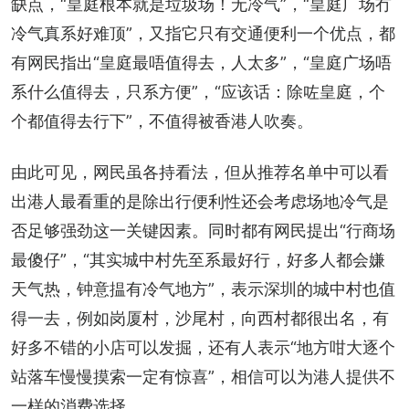
缺点，“皇庭根本就是垃圾场！无冷气”，“皇庭广场冇
冷气真系好难顶”，又指它只有交通便利一个优点，都
有网民指出“皇庭最唔值得去，人太多”，“皇庭广场唔
系什么值得去，只系方便”，“应该话：除咗皇庭，个
个都值得去行下”，不值得被香港人吹奏。
由此可见，网民虽各持看法，但从推荐名单中可以看
出港人最看重的是除出行便利性还会考虑场地冷气是
否足够强劲这一关键因素。同时都有网民提出“行商场
最傻仔”，“其实城中村先至系最好行，好多人都会嫌
天气热，钟意揾有冷气地方”，表示深圳的城中村也值
得一去，例如岗厦村，沙尾村，向西村都很出名，有
好多不错的小店可以发掘，还有人表示“地方咁大逐个
站落车慢慢摸索一定有惊喜”，相信可以为港人提供不
一样的消费选择。