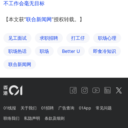
不工作会毫无目标
【本文获“
联合新闻网
”授权转载。】
见工面试
求职招聘
打工仔
职场心理
职场热话
职场
Better U
即食冷知识
联合新闻网
01线报
关于我们
01招聘
广告查询
01App
常见问题
联络我们
私隐声明
条款及细则