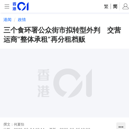
繁
|
简
港闻
政情
三个食环署公众街市拟转型外判 交营
运商“整体承租”再分租档贩
撰文：
何夏怡