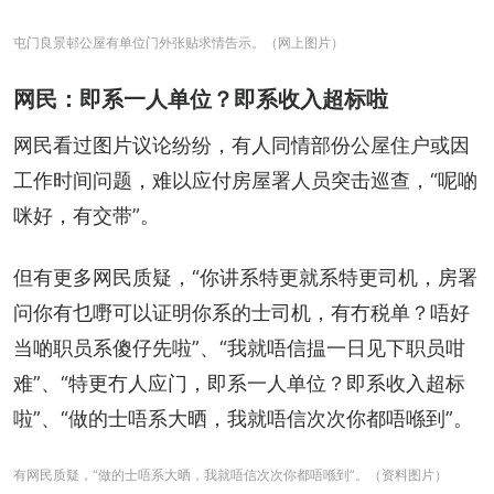
屯门良景邨公屋有单位门外张贴求情告示。（网上图片）
网民：即系一人单位？即系收入超标啦
网民看过图片议论纷纷，有人同情部份公屋住户或因
工作时间问题，难以应付房屋署人员突击巡查，“呢啲
咪好，有交带”。
但有更多网民质疑，“你讲系特更就系特更司机，房署
问你有乜嘢可以证明你系的士司机，有冇税单？唔好
当啲职员系傻仔先啦”、“我就唔信揾一日见下职员咁
难”、“特更冇人应门，即系一人单位？即系收入超标
啦”、“做的士唔系大晒，我就唔信次次你都唔喺到”。
有网民质疑，“做的士唔系大晒，我就唔信次次你都唔喺到”。（资料图片）