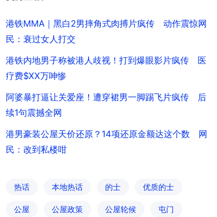
港铁MMA｜黑白2男摔角式肉搏片疯传 动作震惊网
民：衰过女人打交
港铁内地男子称被港人歧视！打到爆眼影片疯传 医
疗费$XX万呻惨
阿婆暴打逼让关爱座！遭穿裙男一脚踢飞片疯传 后
续1句震撼全网
港男豪装公屋天价还原？14项还原金额达这个数 网
民：改到私楼咁
热话
本地热话
的士
优质的士
公屋
公屋政策
公屋轮候
屯门