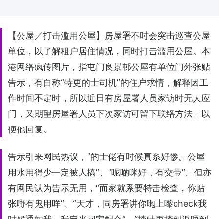
【公屋／打击滥用公屋】房屋署不时会突击巡查公屋
单位，以了解租户居住情况，同时打击滥用公屋。本
港网络疯传图片，指屯门良景邨公屋有单位门外张贴
告示，有自称“特更的士司机”的住户求情，解释因工
作时间不定时，所以近日有房屋署人员家访时无人应
门，又期望房屋署人员下次家访可留下联络方法，以
便他回复。
告示引来网民热议，“的士佬有时候真系好惨。公屋
用水用得少一定被人搞”、“呢啲咪好，有交带”。但亦
有网民认为告示无用，“而家就系要特击检查，你贴
张嘢有鬼用咩”、“天才，同房署讲你哋上嚟check我