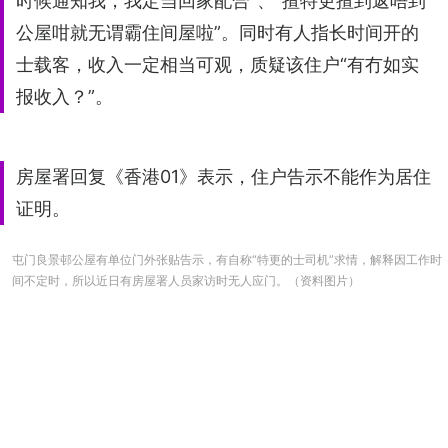
时候通知我，我定当回家配合”、“揸特更揸到返唔到
公屋咁就无谓霸住间屋啦”。同时有人指长时间开的
士载客，收入一定相当可观，质疑该住户“有冇如实
报收入？”。
房屋署回复《香港01》表示，住户告示不能作为居住
证明。
屯门良景邨公屋有单位门外张贴告示，有自称“特更的士司机”求情，解释因工作时
间不定时，所以近日有房屋署人员家访时无人应门。（资料图片）