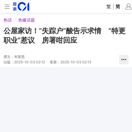
繁
|
简
热话
热爆话题
公屋家访！“失踪户”酸告示求情 “特更
职业”惹议 房署咁回应
撰文：
布莱恩
出版：
2025-10-03 02:12
更新：
2025-10-03 02:12