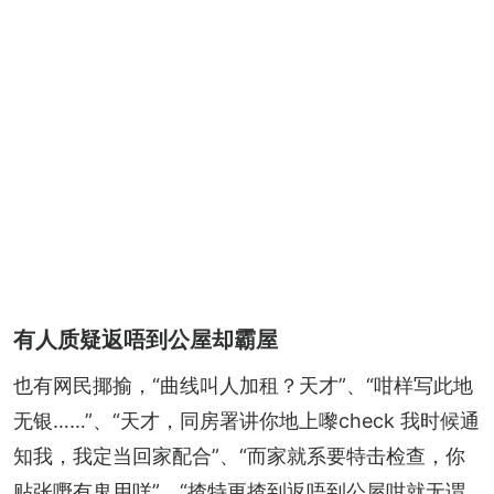
有人质疑返唔到公屋却霸屋
也有网民揶揄，“曲线叫人加租？天才”、“咁样写此地
无银……”、“天才，同房署讲你地上嚟check 我时候通
知我，我定当回家配合”、“而家就系要特击检查，你
贴张嘢有鬼用咩”、“揸特更揸到返唔到公屋咁就无谓