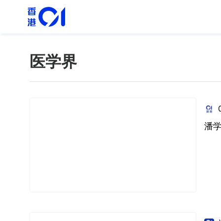
医学界
潘